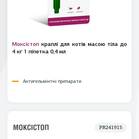
Моксістоп
краплі для котів масою тіла до
4 кг 1 піпетка 0,4 мл
Антигельмінтні препарати
PR241915