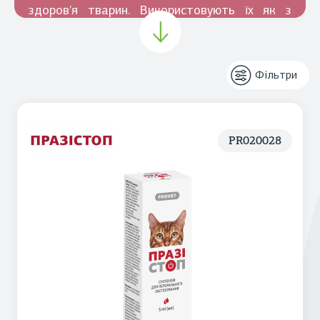
здоров’я тварин. Використовують їх як з
лікувальною (згідно схеми відповідно до
збудника), так і профілактичною метою (1
раз на квартал, перед щепленням).
Фільтри
PR020028