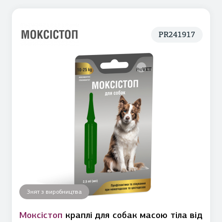
PR241917
Знят з виробництва
Моксістоп
краплі для собак масою тіла від