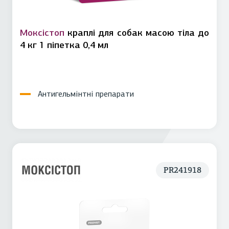
Моксістоп
краплі для собак масою тіла до
4 кг 1 піпетка 0,4 мл
Антигельмінтні препарати
PR241918