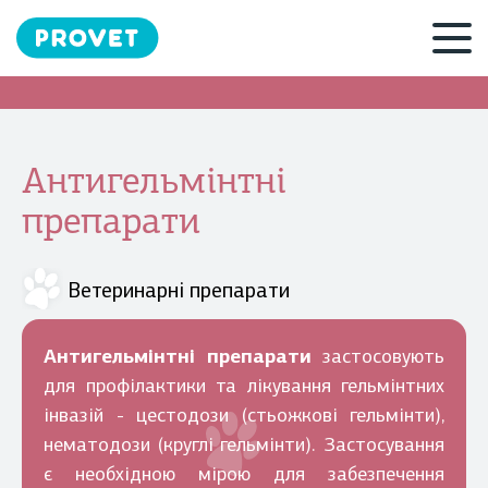
Антигельмінтні
препарати
Ветеринарні препарати
Антигельмінтні препарати
застосовують
для профілактики та лікування гельмінтних
інвазій - цестодози (стьожкові гельмінти),
нематодози (круглі гельмінти). Застосування
є необхідною мірою для забезпечення