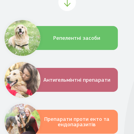
групи препаратів, що використовуються у
ветеринарній медицині.
Репелентні засоби
Антигельмінтні препарати
Препарати проти екто та
ендопаразитів