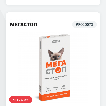
PR020073
Хіт продажу