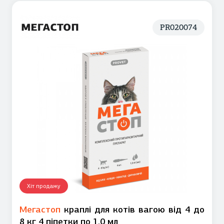
PR020074
Хіт продажу
Мегастоп
краплі для котів вагою від 4 до
8 кг 4 піпетки по 1,0 мл