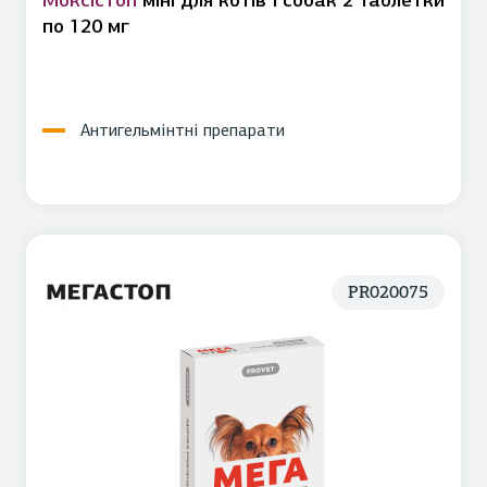
Моксістоп
міні для котів і собак 2 таблетки
по 120 мг
Антигельмінтні препарати
PR020075