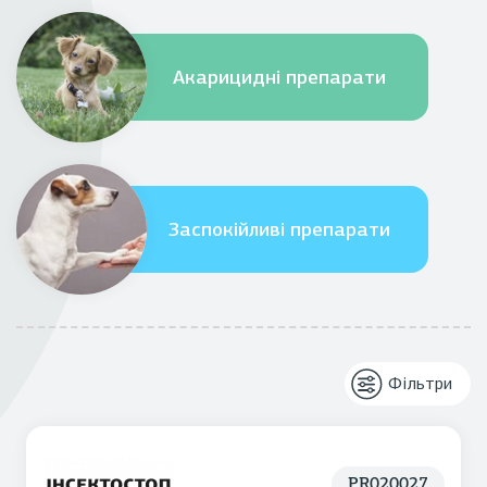
Акарицидні препарати
Заспокійливі препарати
Фільтри
PR020027