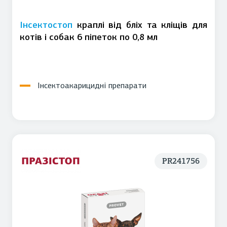
Інсектостоп
краплі від бліх та кліщів для
котів і собак 6 піпеток по 0,8 мл
Інсектоакарицидні препарати
PR241756