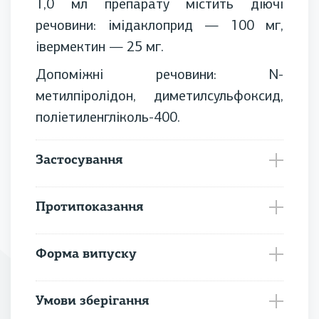
1,0 мл препарату містить діючі
Реєстраційне посвідчення
АВ-5889-03-15
речовини: імідаклоприд — 100 мг,
івермектин — 25 мг.
Допоміжні речовини: N-
метилпіролідон, диметилсульфоксид,
поліетиленгліколь-400.
Застосування
Протипоказання
Форма випуску
Умови зберігання