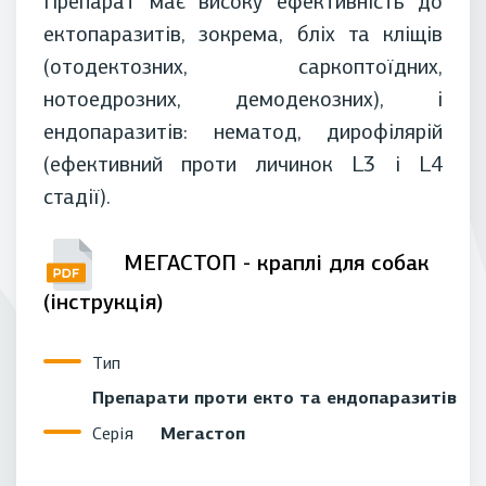
Препарат має високу ефективність до
ектопаразитів, зокрема, бліх та кліщів
(отодектозних, саркоптоїдних,
нотоедрозних, демодекозних), і
ендопаразитів: нематод, дирофілярій
(ефективний проти личинок L3 і L4
стадії).
МЕГАСТОП - краплі для собак
(інструкція)
Тип
Препарати проти екто та ендопаразитів
Мегастоп
Серія