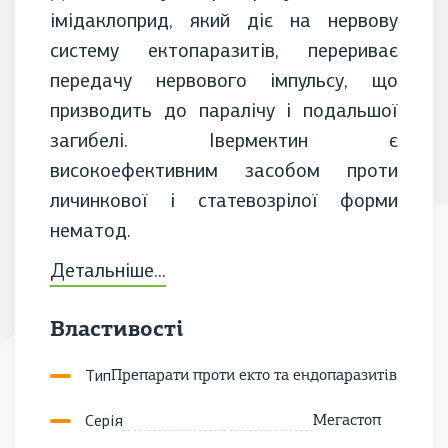
імідаклоприд, який діє на нервову
систему ектопаразитів, перериває
передачу нервового імпульсу, що
призводить до паралічу і подальшої
загибелі. Івермектин є
високоефективним засобом проти
личинкової і статевозрілої форми
нематод.
Детальніше...
Властивості
Тип
Препарати проти екто та ендопаразитів
Серія
Мегастоп