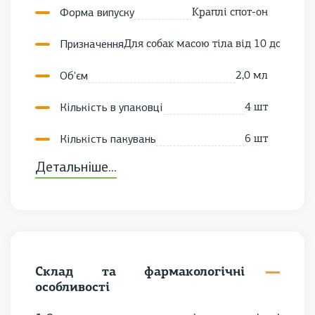
Форма випуску
Краплі спот-он
Призначення
Для собак масою тіла від 10 до 20 кг
Об'єм
2,0 мл
Кількість в упаковці
4 шт
Кількість пакувань
6 шт
Детальніше...
Вид упаковки
Піпетки
Термін придатності
3 роки
Склад (діюча речовина)
Імідаклоприд, івермектин
Рекомендований вік
Від 10 тижнів
Склад та фармакологічні
особливості
Сертифікат
ISO 9001:2015, GMP