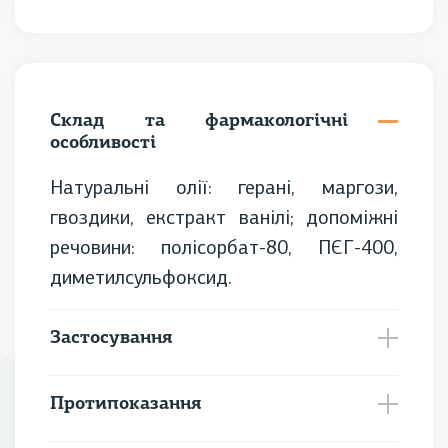
шерсті. У випадках подразнень та
Термін придатності
2 роки
мікротравм на шкірі краплі сприяють
швидшому загоєнню та відновленню
Склад (діюча речовина)
Натуральні олії
епідермісу.
Рекомендований вік
Від 4 тижнів
Склад та фармакологічні
особливості
Сертифікат
ISO 9001:2015
Натуральні олії: герані, маргози,
Технічні умови (ТУ)
ТУ У 20.2-37187822-018:2019
гвоздики, екстракт ванілі; допоміжні
речовини: полісорбат-80, ПЄГ-400,
диметилсульфоксид.
Застосування
Протипоказання