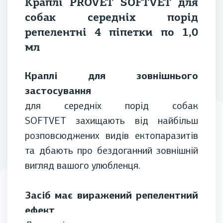
Краплі PROVET SOFTVET для
собак середніх порід
репелентні 4 піпетки по 1,0
мл
Краплі для зовнішнього
застосування
для середніх порід собак
SOFTVET захищають від найбільш
розповсюджених видів ектопаразитів
та дбають про бездоганний зовнішній
вигляд вашого улюбленця.
Засіб має виражений репелентний
ефект