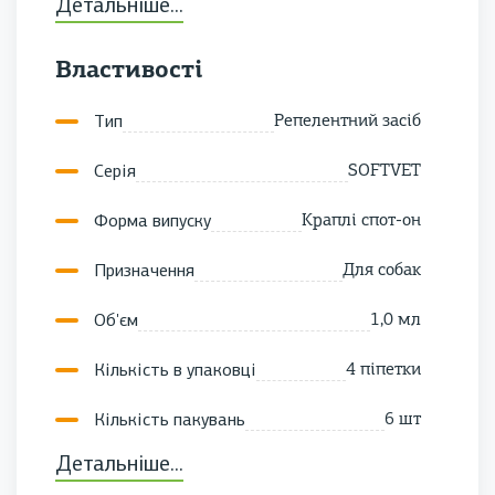
проти бліх, вошей, кліщів та
Детальніше...
переносників небезпечних
захворювань: комарів, москітів та мух.
Властивості
Це досягається завдяки поєднанню
Тип
Репелентний засіб
ретельно підібраних, виключно
природних компонентів: олій герані,
Серія
SOFTVET
маргози, гвоздики та екстракту ванілі.
Форма випуску
Краплі спот-он
Складові компоненти продукту
Призначення
Для собак
мають властивість доповнювати
Об'єм
1,0 мл
та посилювати
дію одне одного, за рахунок чого
Кількість в упаковці
4 піпетки
досягається косметичний ефект,
Кількість пакувань
6 шт
маскується неприємний запах від
Детальніше...
тварин, покращується стан шкіри і
Вид упаковки
Піпетки