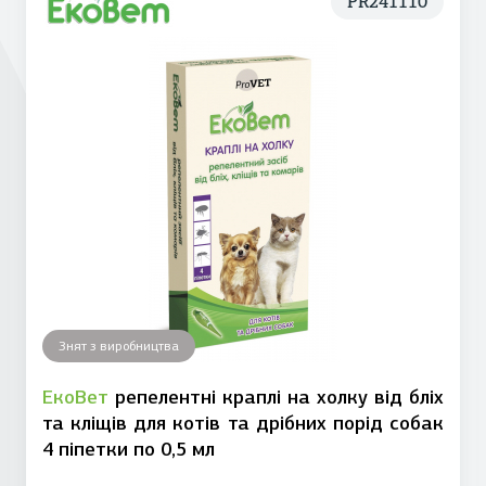
PR241110
Знят з виробництва
ЕкоВет
репелентні краплі на холку від бліх
та кліщів для котів та дрібних порід собак
4 піпетки по 0,5 мл